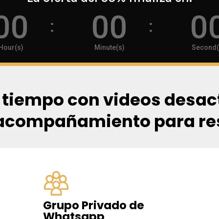
00
00
0
:
:
Hour(s)
Minute(s)
Second(
l tiempo con videos desac
 acompañamiento para reso
Grupo Privado de
Whatsapp