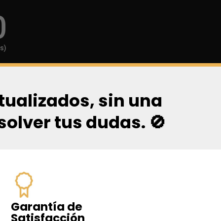
0
s)
tualizados, sin una
lver tus dudas. 🚫
Garantía de
Satisfacción